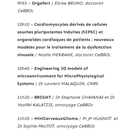
9h55 –
Orgafert
/
Eloise BRUNO, doctorat
CeBBOc
10h10 –
Cardiomyocytes dérivés de cellules
souches pluripotentes induites (hIPSC) et
organoïdes cardiaques de patients : nouveaux
modèles pour le traitement de la dysfonction
sinusale
/
Nadia MEKRANE, doctorat CeBBOc
10h40 –
Engineering 3D models of
microenvironment for MicroPhysiological
Systems
/
Dr Laurent MALAQUIN, CNRS
11h20 –
BRIGHT
/
Dr Stephane CHAVANAS et Dr
Vasiliki KALATZIS, amorçage CeBBOc
11h30 –
MiniCerveauxGlioma
/
Pr JP HUGNOT et
Dr Sophie PAUTOT, amorçage CeBBOc