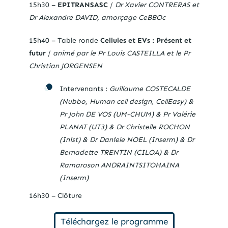
15h30 –
EPITRANSASC
/
Dr Xavier CONTRERAS et
Dr Alexandre DAVID, amorçage CeBBOc
15h40 – Table ronde
Cellules et EVs : Présent et
futur
/
animé par le Pr Louis CASTEILLA et le Pr
Christian JORGENSEN
Intervenants :
Guillaume COSTECALDE
(Nubbo, Human cell design, CellEasy) &
Pr John DE VOS (UM-CHUM) & Pr Valérie
PLANAT (UT3) & Dr Christelle ROCHON
(Inist) & Dr Daniele NOEL (Inserm) & Dr
Bernadette TRENTIN (CILOA) & Dr
Ramaroson ANDRAINTSITOHAINA
(Inserm)
16h30 – Clôture
Téléchargez le programme