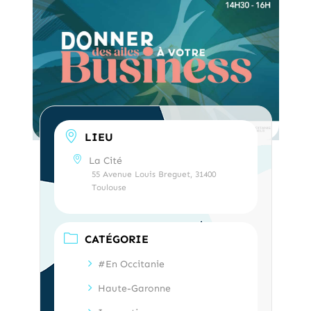
LIEU
La Cité
55 Avenue Louis Breguet, 31400
Toulouse
CATÉGORIE
#En Occitanie
Haute-Garonne