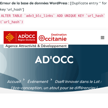
Erreur de la base de données WordPress :
[Duplicate entry '' for
key 'url_hash']
ALTER TABLE `adv3_blc_links` ADD UNIQUE KEY `url_hash`
(`url_hash`)
Aller au
contenu
principal
AD'OCC
Accueil
Événement
OseR Innover dans le Lot :
l’éco-conception, un atout pour se différencier !