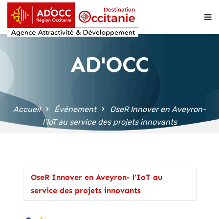
contenu
principal
AD'OCC
Accueil
Événement
OseR Innover en Aveyron-
l’IoT au service des projets innovants
OseR Innover en Aveyron- l’IoT au
service des projets innovants