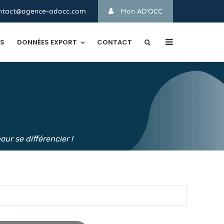
ntact@agence-adocc.com
Mon AD'OCC
TS
DONNÉES EXPORT
CONTACT
ur se différencier !