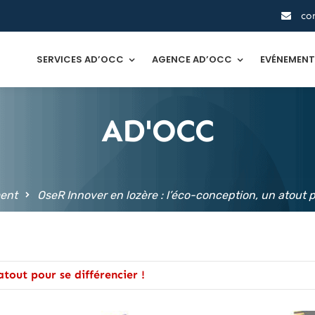
co
SERVICES AD’OCC
AGENCE AD’OCC
EVÉNEMEN
AD'OCC
ent
OseR Innover en lozère : l’éco-conception, un atout po
atout pour se différencier !