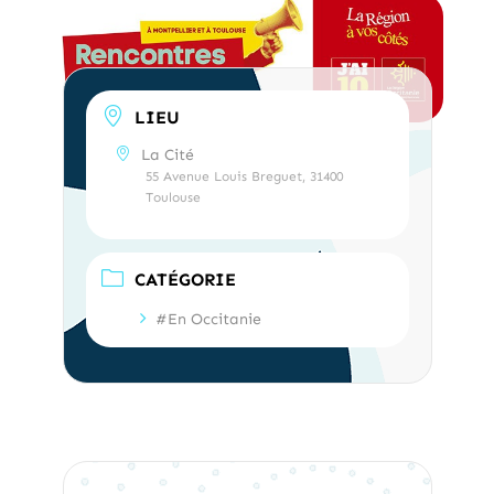
LIEU
La Cité
55 Avenue Louis Breguet, 31400
Toulouse
CATÉGORIE
#En Occitanie