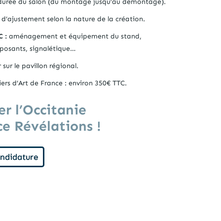
 durée du salon (du montage jusqu’au démontage).
é d’ajustement selon la nature de la création.
 :
aménagement et équipement du stand,
xposants, signalétique…
sur le pavillon régional.
iers d’Art de France : environ 350€ TTC.
r l’Occitanie
ce Révélations !
andidature