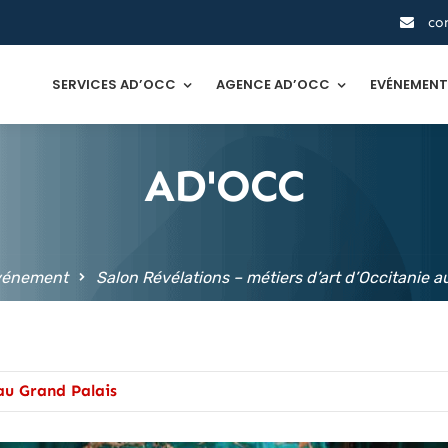
co
SERVICES AD’OCC
AGENCE AD’OCC
EVÉNEMEN
AD'OCC
vénement
Salon Révélations – métiers d’art d’Occitanie a
 au Grand Palais