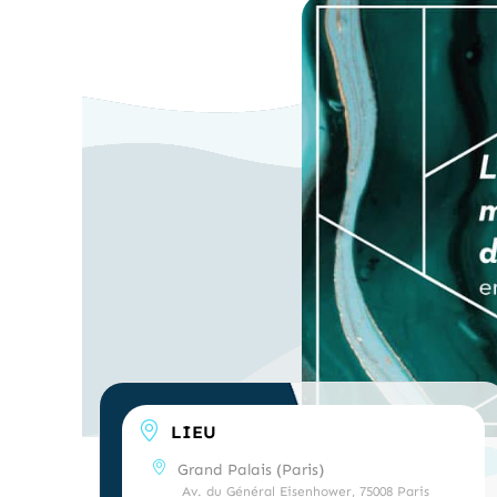
LIEU
Grand Palais (Paris)
Av. du Général Eisenhower, 75008 Paris