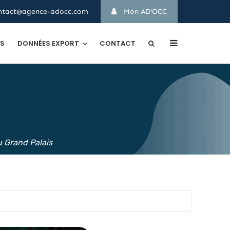
ntact@agence-adocc.com
Mon AD'OCC
TS
DONNÉES EXPORT
CONTACT
u Grand Palais