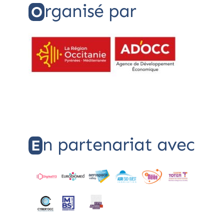
rganisé par
O
n partenariat avec
E