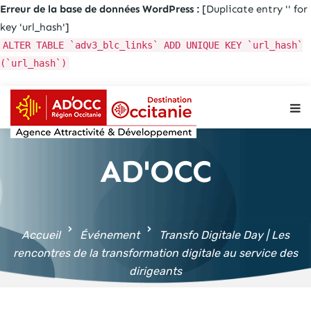
Erreur de la base de données WordPress :
[Duplicate entry '' for
key 'url_hash']
ALTER TABLE `adv3_blc_links` ADD UNIQUE KEY `url_hash`
(`url_hash`)
Aller au
contenu
principal
AD'OCC
Accueil
Événement
Transfo Digitale Day | Les
rencontres de la transformation digitale au service des
dirigeants