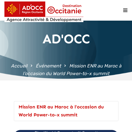
contenu
principal
AD'OCC
Accueil
Événement
Mission ENR au Maroc à
l’occasion du World Power-to-x summit
Mission ENR au Maroc à l’occasion du
World Power-to-x summit