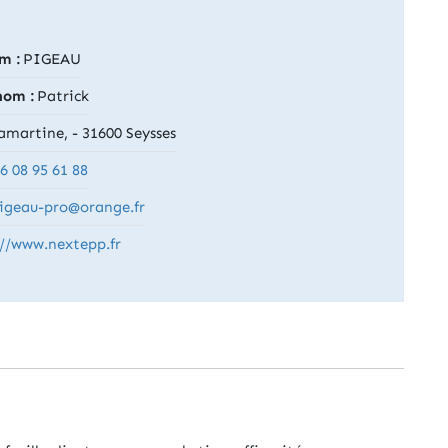
m :
PIGEAU
nom :
Patrick
martine, - 31600 Seysses
6 08 95 61 88
pigeau-pro@orange.fr
://www.nextepp.fr