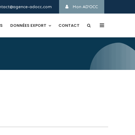
ntact@agence-adocc.com
Mon AD'OCC
TS
DONNÉES EXPORT
CONTACT