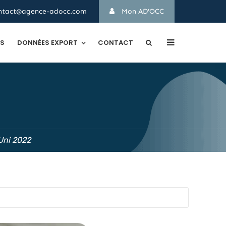
ntact@agence-adocc.com
Mon AD'OCC
TS
DONNÉES EXPORT
CONTACT
Uni 2022