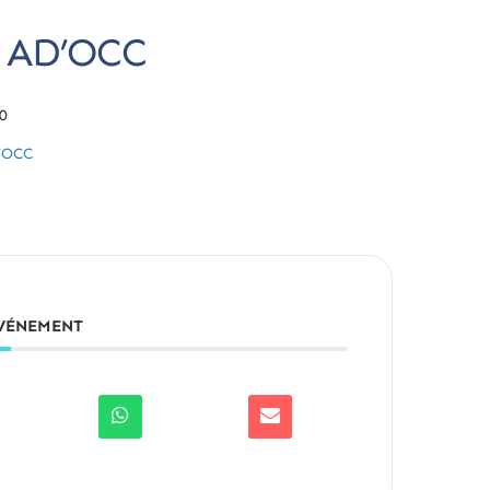
t AD’OCC
0
D’OCC
ÉVÉNEMENT