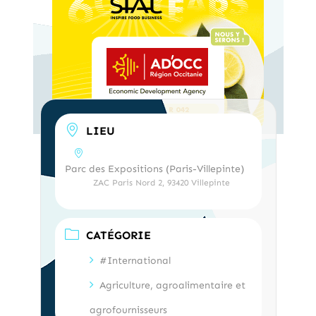
LIEU
Parc des Expositions (Paris-Villepinte)
ZAC Paris Nord 2, 93420 Villepinte
CATÉGORIE
#International
Agriculture, agroalimentaire et
agrofournisseurs