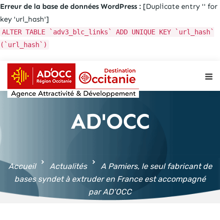
Erreur de la base de données WordPress :
[Duplicate entry '' for
key 'url_hash']
ALTER TABLE `adv3_blc_links` ADD UNIQUE KEY `url_hash`
(`url_hash`)
Aller au
contenu
principal
AD'OCC
Accueil
Actualités
A Pamiers, le seul fabricant de
bases syndet à extruder en France est accompagné
par AD’OCC