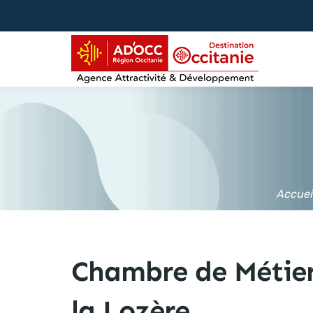
contenu
principal
Accuei
Chambre de Métiers
la Lozère