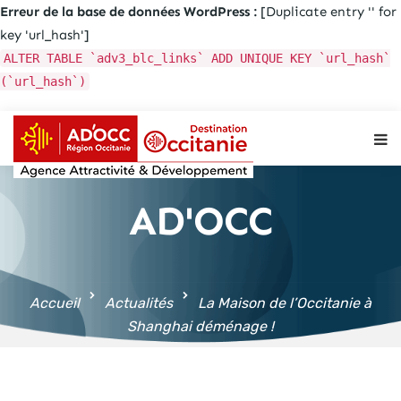
Erreur de la base de données WordPress :
[Duplicate entry '' for
key 'url_hash']
ALTER TABLE `adv3_blc_links` ADD UNIQUE KEY `url_hash`
(`url_hash`)
Aller au
contenu
principal
AD'OCC
Accueil
Actualités
La Maison de l’Occitanie à
Shanghai déménage !