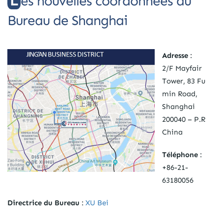
Les nouvelles coordonnées du
Bureau de Shanghai
Adresse
:
2/F Mayfair
Tower, 83 Fu
min Road,
Shanghai
200040 – P.R
China
Téléphone
:
+86-21-
63180056
Directrice du Bureau
:
XU Bei