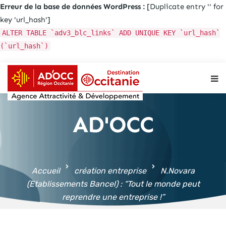
Erreur de la base de données WordPress :
[Duplicate entry '' for
key 'url_hash']
ALTER TABLE `adv3_blc_links` ADD UNIQUE KEY `url_hash`
(`url_hash`)
Aller au
contenu
principal
AD'OCC
Accueil
création entreprise
N.Novara
(Etablissements Bancel) : “Tout le monde peut
reprendre une entreprise !”