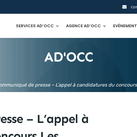
co
SERVICES AD’OCC
AGENCE AD’OCC
EVÉNEMEN
AD'OCC
ommuniqué de presse – L’appel à candidatures du concours L
sse – L’appel à
ncours Les