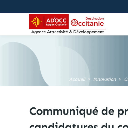
contenu
principal
Accueil
Innovation
C
Communiqué de pre
candidatures du co