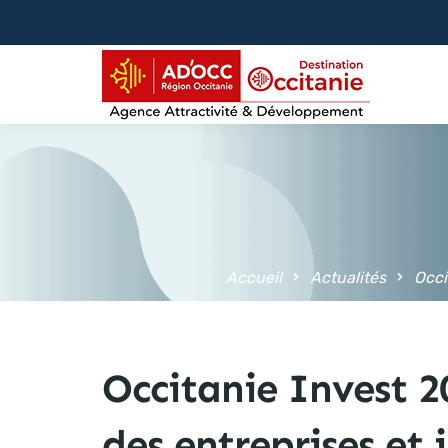
contenu
principal
Accueil
Actualités
Occi
Occitanie Invest 2
des entreprises et 