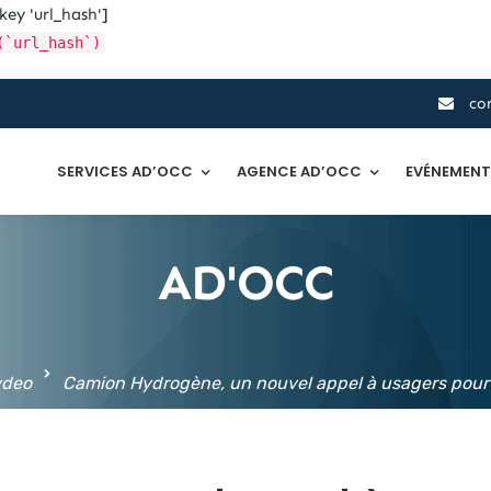
key 'url_hash']
(`url_hash`)
co
SERVICES AD’OCC
AGENCE AD’OCC
EVÉNEMEN
AD'OCC
deo
Camion Hydrogène, un nouvel appel à usagers pour 