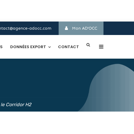
ntact@agence-adocc.com
Mon AD'OCC
TS
DONNÉES EXPORT
CONTACT
le Corridor H2