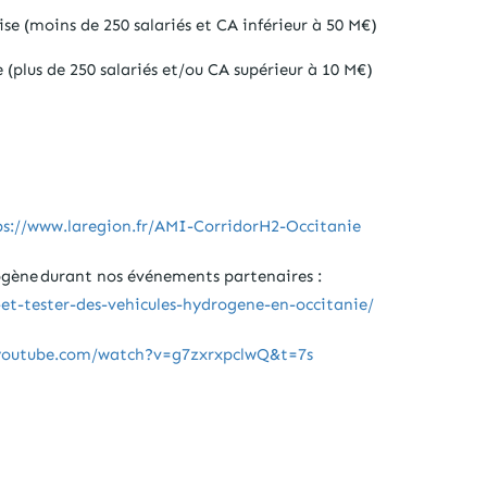
e (moins de 250 salariés et CA inférieur à 50 M€)
(plus de 250 salariés et/ou CA supérieur à 10 M€)
ps://www.laregion.fr/AMI-CorridorH2-Occitanie
rogène durant nos événements partenaires :
t-tester-des-vehicules-hydrogene-en-occitanie/
youtube.com/watch?v=g7zxrxpclwQ&t=7s