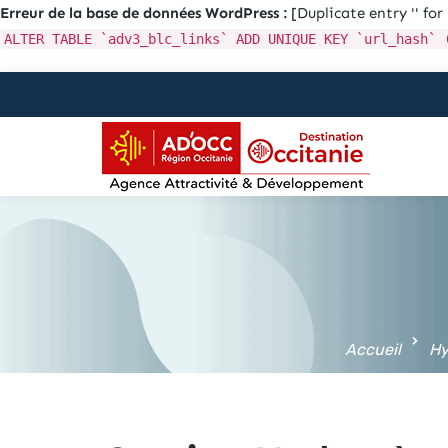
Erreur de la base de données WordPress :
[Duplicate entry '' for 
ALTER TABLE `adv3_blc_links` ADD UNIQUE KEY `url_hash` 
Aller au
contenu
principal
Accueil
Hy